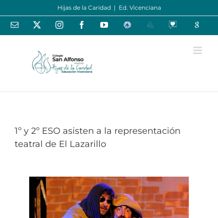
Saltar
Hijas de la Caridad
|
Ed. Vicenciana
al
contenido
Correo
X
Instagram
Facebook
YouTube
Educamos
Centros
Oraciones
Google
electrónico
Educativos
-
España
Centro
1º y 2º ESO asisten a la representación
teatral de El Lazarillo