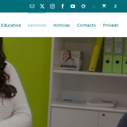
Correo
X
Instagram
Facebook
YouTube
Educamos
Centros
Oraciones
Google
electrónico
Educativos
-
España
Centro
 Educativa
Servicios
Noticias
Contacto
Privado