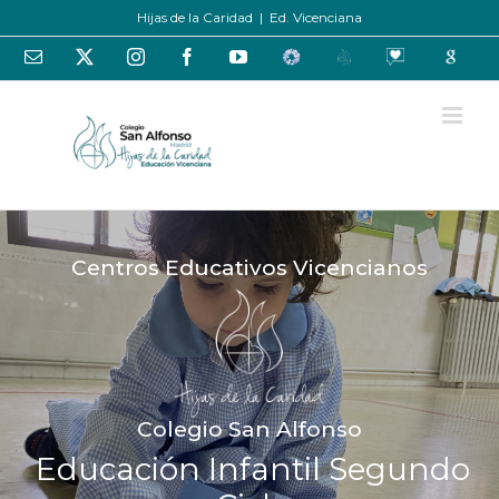
Saltar
Hijas de la Caridad
|
Ed. Vicenciana
al
contenido
Correo
X
Instagram
Facebook
YouTube
Educamos
Centros
Oraciones
Google
electrónico
Educativos
-
España
Centro
Centros Educativos Vicencianos
Colegio San Alfonso
Educación Infantil Segundo