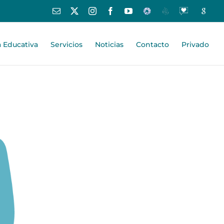
Correo
X
Instagram
Facebook
YouTube
Educamos
Centros
Oraciones
Google
electrónico
Educativos
-
España
Centro
a Educativa
Servicios
Noticias
Contacto
Privado