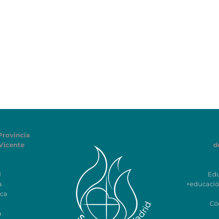
Provincia
Vicente
d
d
Ed
a
+educaci
ca
Có
a