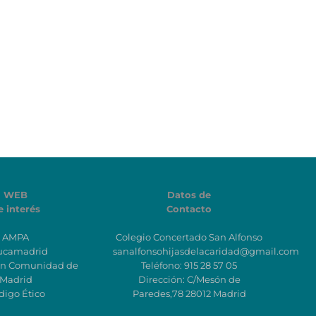
WEB
Datos de
e interés
Contacto
AMPA
Colegio Concertado San Alfonso
ucamadrid
sanalfonsohijasdelacaridad@gmail.com
ón Comunidad de
Teléfono: 915 28 57 05
Madrid
Dirección: C/Mesón de
digo Ético
Paredes,78 28012 Madrid