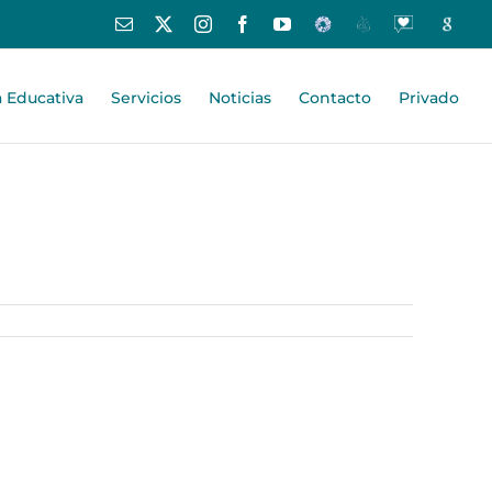
Correo
X
Instagram
Facebook
YouTube
Educamos
Centros
Oraciones
Google
electrónico
Educativos
-
España
Centro
a Educativa
Servicios
Noticias
Contacto
Privado