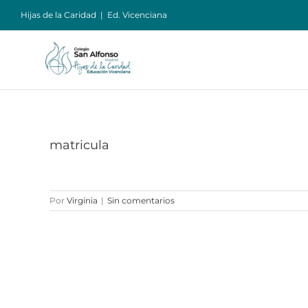
Saltar
Hijas de la Caridad
|
Ed. Vicenciana
al
contenido
matricula
Por
Virginia
|
Sin comentarios