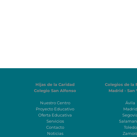
Hijas de la Caridad
Colegios de la 
Colegio San Alfonso
Madrid - San 
Nuestro Centro
Ávila
Proyecto Educativo
Madri
Oferta Educativa
Segovi
Servicios
Salaman
Contacto
Toledo
Noticias
Zamor