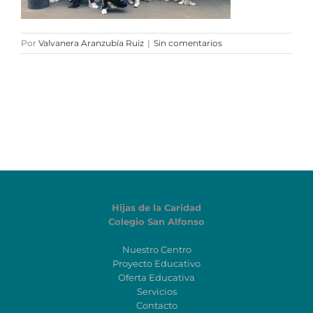
Por
Valvanera Aranzubía Ruiz
|
Sin comentarios
Hijas de la Caridad
Colegio San Alfonso
Nuestro Centro
Proyecto Educativo
Oferta Educativa
Servicios
Contacto