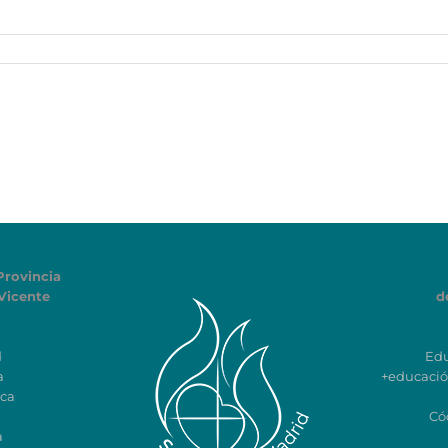
Provincia
Vicente
d
d
Ed
a
+educaci
ca
Có
a