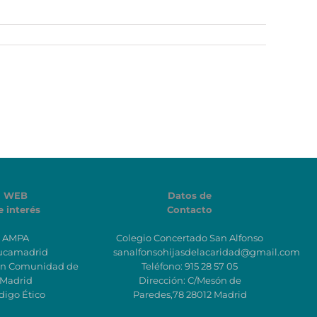
WEB
Datos de
e interés
Contacto
AMPA
Colegio Concertado San Alfonso
ucamadrid
sanalfonsohijasdelacaridad@gmail.com
ón Comunidad de
Teléfono: 915 28 57 05
Madrid
Dirección: C/Mesón de
digo Ético
Paredes,78 28012 Madrid