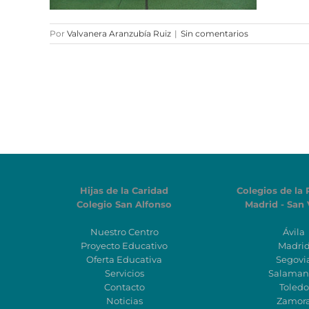
Por
Valvanera Aranzubía Ruiz
|
Sin comentarios
Hijas de la Caridad
Colegios de la 
Colegio San Alfonso
Madrid - San 
Nuestro Centro
Ávila
Proyecto Educativo
Madri
Oferta Educativa
Segovi
Servicios
Salaman
Contacto
Toledo
Noticias
Zamor