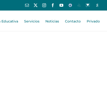
Correo
X
Instagram
Facebook
YouTube
Educamos
Centros
Oraciones
Google
electrónico
Educativos
-
España
Centro
a Educativa
Servicios
Noticias
Contacto
Privado