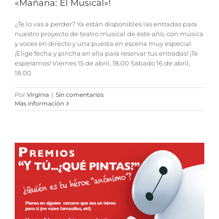
«Mañana: El Musical»!
¿Te lo vas a perder? Ya están disponibles las entradas para
nuestro proyecto de teatro musical de este año, con música
y voces en directo y una puesta en escena muy especial.
¡Elige fecha y pincha en ella para reservar tus entradas! ¡Te
esperamos! Viernes 15 de abril, 18.00 Sábado 16 de abril,
18.00
Por
Virginia
|
Sin comentarios
Más información