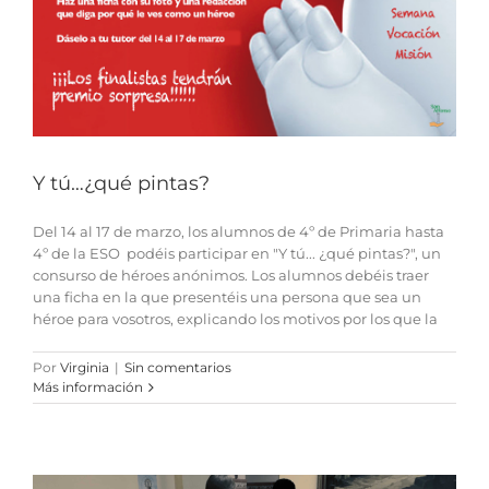
Y tú…¿qué pintas?
Del 14 al 17 de marzo, los alumnos de 4º de Primaria hasta
4º de la ESO podéis participar en "Y tú... ¿qué pintas?", un
consurso de héroes anónimos. Los alumnos debéis traer
una ficha en la que presentéis una persona que sea un
héroe para vosotros, explicando los motivos por los que la
Por
Virginia
|
Sin comentarios
Más información