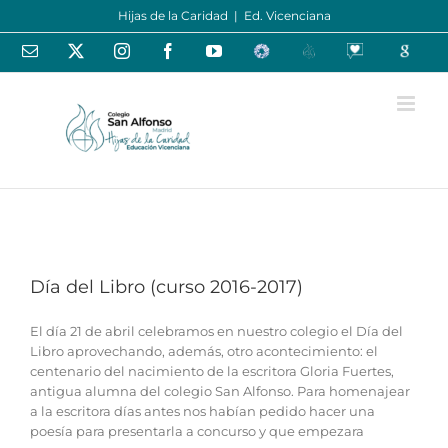
Saltar
Hijas de la Caridad
|
Ed. Vicenciana
al
contenido
Correo
X
Instagram
Facebook
YouTube
Educamos
Centros
Oraciones
Google
electrónico
Educativos
-
España
Centro
Día del Libro (curso 2016-2017)
El día 21 de abril celebramos en nuestro colegio el Día del
Libro aprovechando, además, otro acontecimiento: el
centenario del nacimiento de la escritora Gloria Fuertes,
antigua alumna del colegio San Alfonso. Para homenajear
a la escritora días antes nos habían pedido hacer una
poesía para presentarla a concurso y que empezara