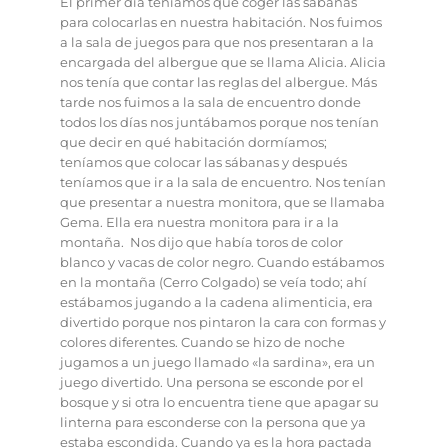
El primer día teníamos que coger las sábanas
para colocarlas en nuestra habitación. Nos fuimos
a la sala de juegos para que nos presentaran a la
encargada del albergue que se llama Alicia. Alicia
nos tenía que contar las reglas del albergue. Más
tarde nos fuimos a la sala de encuentro donde
todos los días nos juntábamos porque nos tenían
que decir en qué habitación dormíamos;
teníamos que colocar las sábanas y después
teníamos que ir a la sala de encuentro. Nos tenían
que presentar a nuestra monitora, que se llamaba
Gema. Ella era nuestra monitora para ir a la
montaña. Nos dijo que había toros de color
blanco y vacas de color negro. Cuando estábamos
en la montaña (Cerro Colgado) se veía todo; ahí
estábamos jugando a la cadena alimenticia, era
divertido porque nos pintaron la cara con formas y
colores diferentes. Cuando se hizo de noche
jugamos a un juego llamado «la sardina», era un
juego divertido. Una persona se esconde por el
bosque y si otra lo encuentra tiene que apagar su
linterna para esconderse con la persona que ya
estaba escondida. Cuando ya es la hora pactada