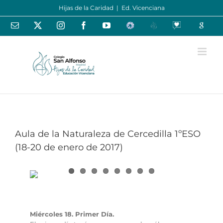
Saltar
Hijas de la Caridad
|
Ed. Vicenciana
al
contenido
Correo
X
Instagram
Facebook
YouTube
Educamos
Centros
Oraciones
Google
electrónico
Educativos
-
España
Centro
Aula de la Naturaleza de Cercedilla 1ºESO
(18-20 de enero de 2017)
Miércoles 18. Primer Día.