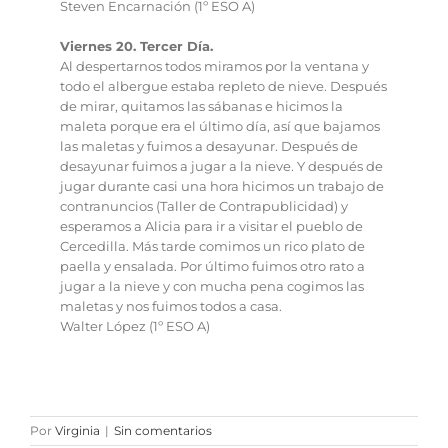
Steven Encarnación (1º ESO A)
Viernes 20. Tercer Día.
Al despertarnos todos miramos por la ventana y
todo el albergue estaba repleto de nieve. Después
de mirar, quitamos las sábanas e hicimos la
maleta porque era el último día, así que bajamos
las maletas y fuimos a desayunar. Después de
desayunar fuimos a jugar a la nieve. Y después de
jugar durante casi una hora hicimos un trabajo de
contranuncios (Taller de Contrapublicidad) y
esperamos a Alicia para ir a visitar el pueblo de
Cercedilla. Más tarde comimos un rico plato de
paella y ensalada. Por último fuimos otro rato a
jugar a la nieve y con mucha pena cogimos las
maletas y nos fuimos todos a casa.
Walter López (1º ESO A)
Por
Virginia
|
Sin comentarios