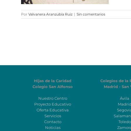
Por
Valvanera Aranzubía Ruiz
|
Sin comentarios
Hijas de la Caridad
Colegios de la 
Colegio San Alfonso
Madrid - San 
Nuestro Centro
Ávila
Proyecto Educativo
Madri
Oferta Educativa
Segovi
Servicios
Salaman
Contacto
Toledo
Noticias
Zamor