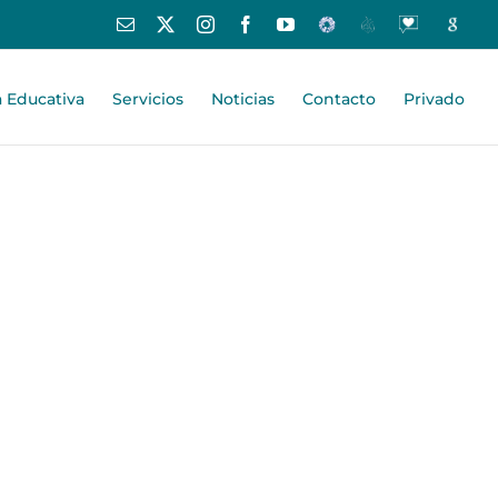
Correo
X
Instagram
Facebook
YouTube
Educamos
Centros
Oraciones
Google
electrónico
Educativos
-
España
Centro
a Educativa
Servicios
Noticias
Contacto
Privado