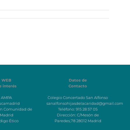
WEB
Datos de
e interés
Contacto
AMPA
Colegio Concertado San Alfonso
ucamadrid
sanalfonsohijasdelacaridad@gmail.com
ón Comunidad de
Teléfono: 915 28 57 05
Madrid
Dirección: C/Mesón de
digo Ético
Paredes,78 28012 Madrid