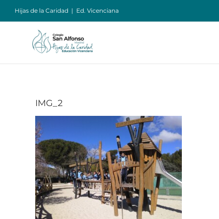
Saltar
Hijas de la Caridad
|
Ed. Vicenciana
al
contenido
IMG_2