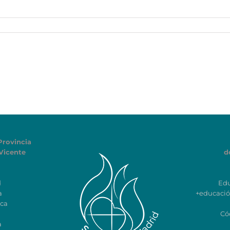
Provincia
Vicente
d
d
Ed
a
+educaci
ca
Có
a