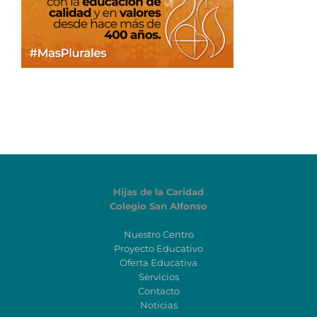
Hijas de la Caridad
Colegio San Alfonso
Nuestro Centro
Proyecto Educativo
Oferta Educativa
Servicios
Contacto
Noticias