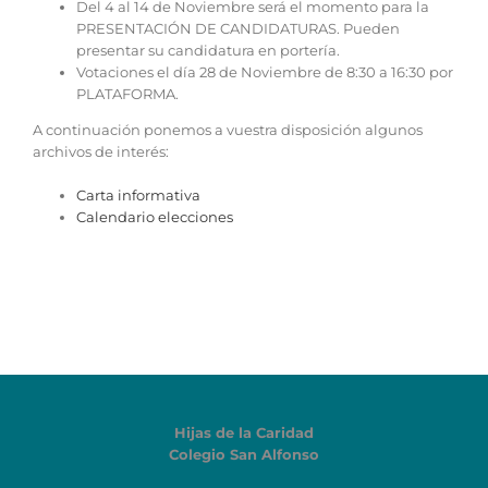
Del 4 al 14 de Noviembre será el momento para la
PRESENTACIÓN DE CANDIDATURAS. Pueden
presentar su candidatura en portería.
Votaciones el día 28 de Noviembre de 8:30 a 16:30 por
PLATAFORMA.
A continuación ponemos a vuestra disposición algunos
archivos de interés:
Carta informativa
Calendario elecciones
Hijas de la Caridad
Colegio San Alfonso